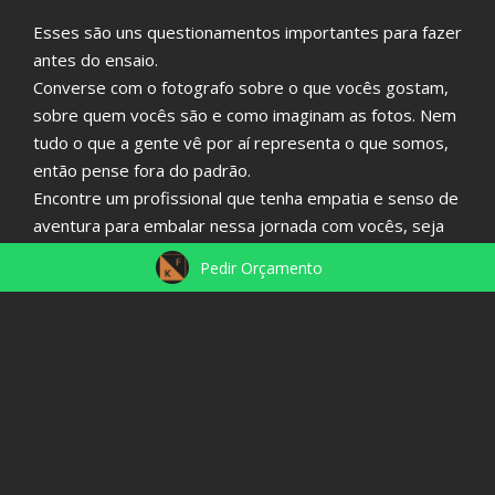
Esses são uns questionamentos importantes para fazer
antes do ensaio.
Converse com o fotografo sobre o que vocês gostam,
sobre quem vocês são e como imaginam as fotos. Nem
tudo o que a gente vê por aí representa o que somos,
então pense fora do padrão.
Encontre um profissional que tenha empatia e senso de
aventura para embalar nessa jornada com vocês, seja
pra fazer um ensaio em uma montanha, uma praia,
Pedir Orçamento
na chuva, em casa ou em alguns restaurantes.
O importante é que
vocês sejam vocês
e façam algo
que represente isso. Além das fotos ficarem genuínas,
vai ser mais confortável pra viver essa experiência do
ensaio.